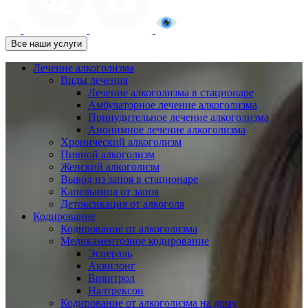
Все наши услуги
Лечение алкоголизма
Виды лечения
Лечение алкоголизма в стационаре
Амбулаторное лечение алкоголизма
Принудительное лечение алкоголизма
Анонимное лечение алкоголизма
Хронический алкоголизм
Пивной алкоголизм
Женский алкоголизм
Вывод из запоя в стационаре
Капельница от запоя
Детоксикация от алкоголя
Кодирование
Кодирование от алкоголизма
Медикаментозное кодирование
Эспераль
Аквилонг
Вивитрол
Налтрексон
Кодирование от алкоголизма на дому