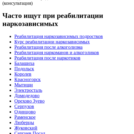
(консультация)
Часто ищут при реабилитации
наркозависимых
Реабилитация наркозависимых подростков
Курс реабилитации наркозависимых
Реабилитация после алкоголизма
Реабилитация наркоманов и алкоголиков
Реабилитация после наркотиков
Балашиха
Подольск
Королев
Красногорск
Мытищи
Электросталь
Домодедово
Орехово Зуево
Серпухов
Одинцово
Раменское
Люберцы
Жуковский
Сергиев Посад