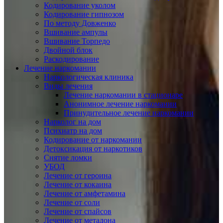
Кодирование уколом
Кодирование гипнозом
По методу Довженко
Вшивание ампулы
Вшивание Торпедо
Двойной блок
Раскодирование
Лечение наркомании
Наркологическая клиника
Виды лечения
Лечение наркомании в стационаре
Анонимное лечение наркомании
Принудительное лечение наркомании
Нарколог на дом
Психиатр на дом
Кодирование от наркомании
Детоксикация от наркотиков
Снятие ломки
УБОД
Лечение от героина
Лечение от кокаина
Лечение от амфетамина
Лечение от соли
Лечение от спайсов
Лечение от метадона