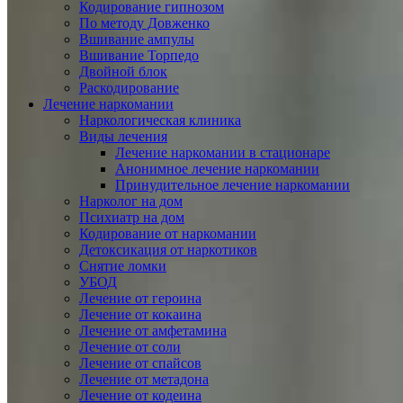
Кодирование гипнозом
По методу Довженко
Вшивание ампулы
Вшивание Торпедо
Двойной блок
Раскодирование
Лечение наркомании
Наркологическая клиника
Виды лечения
Лечение наркомании в стационаре
Анонимное лечение наркомании
Принудительное лечение наркомании
Нарколог на дом
Психиатр на дом
Кодирование от наркомании
Детоксикация от наркотиков
Снятие ломки
УБОД
Лечение от героина
Лечение от кокаина
Лечение от амфетамина
Лечение от соли
Лечение от спайсов
Лечение от метадона
Лечение от кодеина