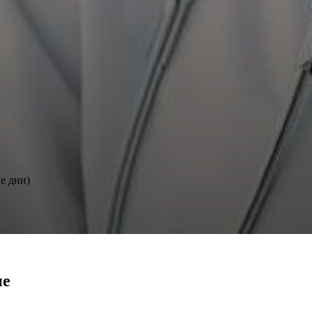
е дни)
не