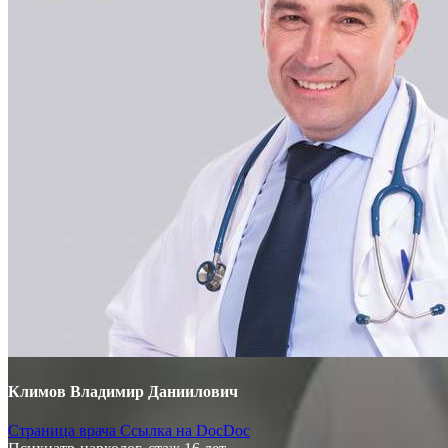
Климов Владимир Даниилович
Страница врача
Ссылка на DocDoc