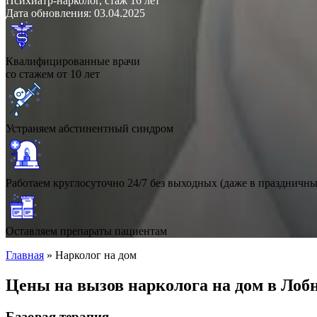
Психиатр-нарколог, стаж 16 лет
Дата обновления: 03.04.2025
Квалифицированные врачи
со стажем от 10 лет
Устраняем абстинентный синдром
Работаем круглосуточно 24/7 без выходных (даже в праздничны
Оставляем препараты пациентам
Главная
»
Нарколог на дом
Цены на вызов нарколога на дом в Лоб
Базовая терапия