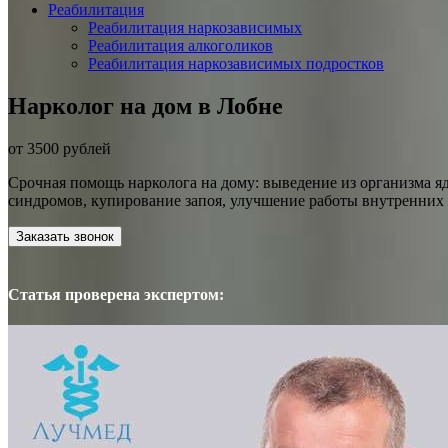
Реабилитация
Реабилитация наркозависимых
Реабилитация алкоголиков
Реабилитация наркозависимых подростков
Нарколог на дом в Лобне
от 3500 рублей
Срочная помощь нарколога на дому: выведение из организма 
синдромов, купирование запоя, улучшение работы внутренних 
Заказать звонок
Статья проверена экспертом: