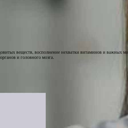
ядовитых веществ, восполнение нехватки витаминов и важных м
органов и головного мозга.