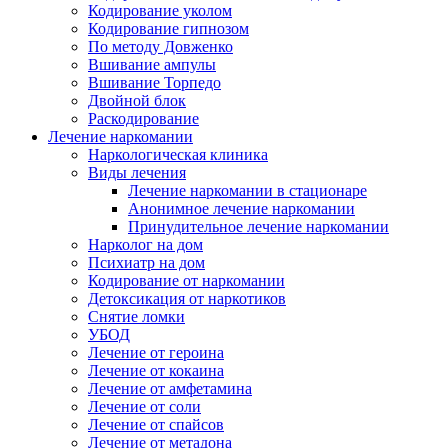
Кодирование уколом
Кодирование гипнозом
По методу Довженко
Вшивание ампулы
Вшивание Торпедо
Двойной блок
Раскодирование
Лечение наркомании
Наркологическая клиника
Виды лечения
Лечение наркомании в стационаре
Анонимное лечение наркомании
Принудительное лечение наркомании
Нарколог на дом
Психиатр на дом
Кодирование от наркомании
Детоксикация от наркотиков
Снятие ломки
УБОД
Лечение от героина
Лечение от кокаина
Лечение от амфетамина
Лечение от соли
Лечение от спайсов
Лечение от метадона