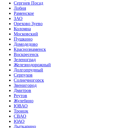
Сергиев Посад
Лобня
Раменское
ЗАО
Орехово Зуево
Коломна
Московский
Пушкино
Домодедово
Краснознаменск
Воскресенск
Зеленоград
Железнодорожный
Долгопрудный
Серпухов
Солнечногорск
Звенигород
Дмитров
Реутов
Жулебино
ЮВАО
Троицк
СВАО
ЮАО
Лыткарино