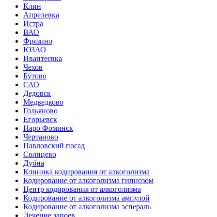
Клин
Апрелевка
Истра
ВАО
Фрязино
ЮЗАО
Ивантеевка
Чехов
Бутово
САО
Дедовск
Медведково
Гольяново
Егорьевск
Наро Фоминск
Чертаново
Павловский посад
Солнцево
Дубна
Клиника кодирования от алкоголизма
Кодирование от алкоголизма гипнозом
Центр кодирования от алкоголизма
Кодирование от алкоголизма ампулой
Кодирование от алкоголизма эспераль
Лечение запоев