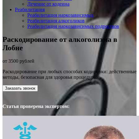
Лечение от кодеина
Реабилитация
Реабилитация наркозависимых
Реабилитация алкоголиков
Реабилитация наркозависимых подростков
Раскодирование от алкоголизма в
Лобне
от 3500 рублей
Раскодирование при любых способах кодировки: действенные
методы, безопасная для здоровья процедура.
Заказать звонок
Статья проверена экспертом: