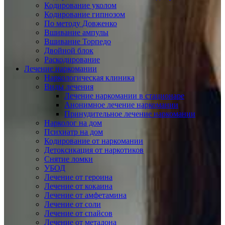
Кодирование уколом
Кодирование гипнозом
По методу Довженко
Вшивание ампулы
Вшивание Торпедо
Двойной блок
Раскодирование
Лечение наркомании
Наркологическая клиника
Виды лечения
Лечение наркомании в стационаре
Анонимное лечение наркомании
Принудительное лечение наркомании
Нарколог на дом
Психиатр на дом
Кодирование от наркомании
Детоксикация от наркотиков
Снятие ломки
УБОД
Лечение от героина
Лечение от кокаина
Лечение от амфетамина
Лечение от соли
Лечение от спайсов
Лечение от метадона