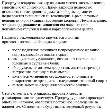
Процедура кодирования кардинально меняет жизнь человека,
зависимого от спиртного. Прием алкоголя полностью
исключен, после принятия даже малой дозы организм
подвергается сильнейшей интоксикации. Срыв не только
неприятен, но и ухудшает состояние здоровья. Неудивительно,
что
раскодирование от алкоголизма
является столь
популярной услугой в нашем наркологическом центре.
Пациенту рекомендовано задуматься о снятии
противоалкогольной блокады в случае:
после подшивки возникает непреодолимое желание
выпить, способное вызвать срыв;
самочувствие ухудшилось, возникают постоянные
головные и суставные боли;
обнаружены симптомы депрессии: апатия, перепады
настроения, суицидальные мысли;
появилась жизненная необходимость принимать
лекарственные препараты, содержащие этиловый спирт;
на теле заметны следы аллергической реакции.
Стоит отметить, что никаких народных средств
раскодирования не существует. Процедуру должен проводить
опытный нарколог, обеспечив постоянное наблюдение за
пациентом. Самолечение будет иметь плачевный результат,