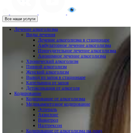
Все наши услуги
Лечение алкоголизма
Виды лечения
Лечение алкоголизма в стационаре
Амбулаторное лечение алкоголизма
Принудительное лечение алкоголизма
Анонимное лечение алкоголизма
Хронический алкоголизм
Пивной алкоголизм
Женский алкоголизм
Вывод из запоя в стационаре
Капельница от запоя
Детоксикация от алкоголя
Кодирование
Кодирование от алкоголизма
Медикаментозное кодирование
Эспераль
Аквилонг
Вивитрол
Налтрексон
Кодирование от алкоголизма на дому