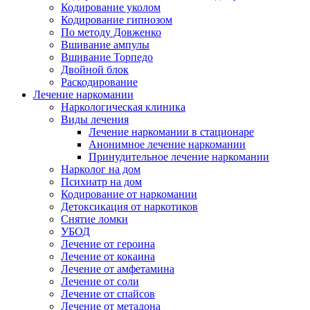
Кодирование уколом
Кодирование гипнозом
По методу Довженко
Вшивание ампулы
Вшивание Торпедо
Двойной блок
Раскодирование
Лечение наркомании
Наркологическая клиника
Виды лечения
Лечение наркомании в стационаре
Анонимное лечение наркомании
Принудительное лечение наркомании
Нарколог на дом
Психиатр на дом
Кодирование от наркомании
Детоксикация от наркотиков
Снятие ломки
УБОД
Лечение от героина
Лечение от кокаина
Лечение от амфетамина
Лечение от соли
Лечение от спайсов
Лечение от метадона